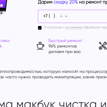
Дарим
скидку 20%
на ремонт п
Я согласен с
условиями
обработки пе
тика
Быстрый ремонт
k
96% ремонтов
делаем при вас
теплопроводимостью, которую наносят на процессо
к часто нужно проводить манипуляции, какие призн
ма макбук чистка 