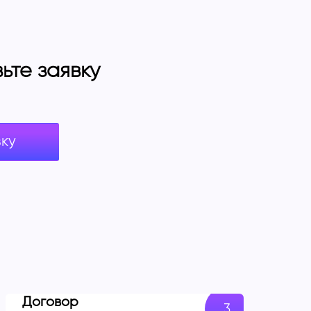
те заявку
вку
Договор