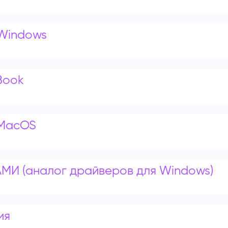
 Windows
Book
 MacOS
МИ (аналог драйверов для Windows)
ия