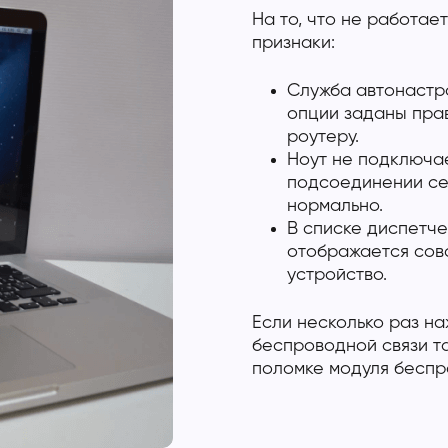
На то, что не работае
признаки:
Служба автонастро
опции заданы прав
роутеру.
Ноут не подключае
подсоединении се
нормально.
В списке диспетче
отображается сов
устройство.
Если несколько раз на
беспроводной связи та
поломке модуля беспр