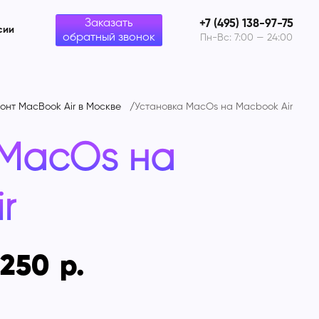
Заказать
+7 (495) 138-97-75
сии
обратный звонок
Пн-Вс: 7:00 — 24:00
онт MacBook Air в Москве
Установка MacOs на Macbook Air
 MacOs на
r
 250