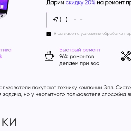
Дарим
скидку 20%
на ремонт п
Я согласен с
условиями
обработки пе
тика
Быстрый ремонт
k
96% ремонтов
делаем при вас
ользователи покупают технику компании Эпл. Сист
 задача, но у неопытного пользователя способна в
мки