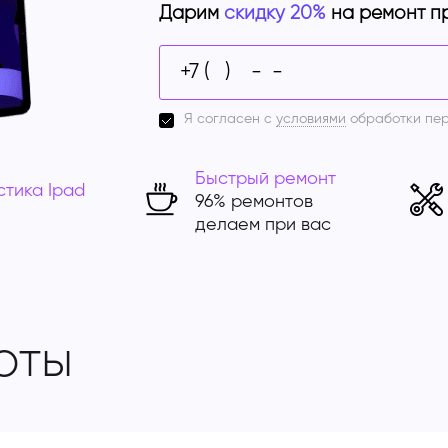
Дарим
скидку 20%
на ремонт п
Я согласен с
условиями
обработки пе
Быстрый ремонт
стика Ipad
96% ремонтов
делаем при вас
оты