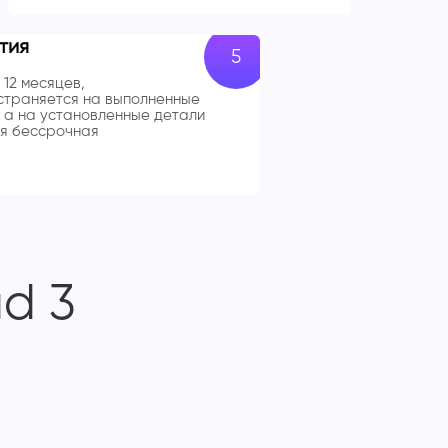
тия
 12 месяцев,
траняется на выполненные
 а на установленные детали
я бессрочная
d 3