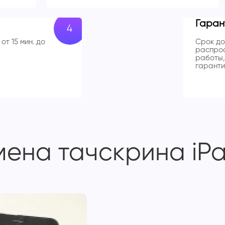
Гаран
от 15 мин. до
Срок до
распрос
работы,
гаранти
мена тачскрина iPa