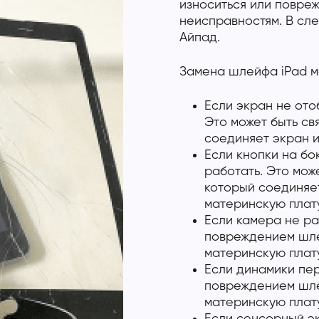
износиться или повреж
неисправностям. В сл
Айпад.
Замена шлейфа iPad м
Если экран не ото
Это может быть с
соединяет экран и
Если кнопки на бо
работать. Это мож
который соединяе
материнскую плату
Если камера не ра
повреждением шле
материнскую плату
Если динамики пер
повреждением шле
материнскую плату