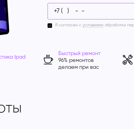
Я согласен с
условиями
обработки пе
Быстрый ремонт
стика Ipad
96% ремонтов
делаем при вас
оты