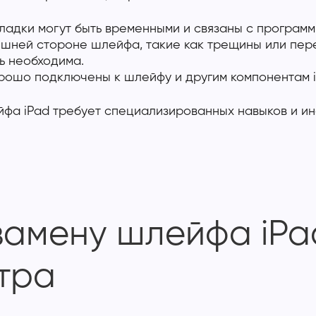
оладки могут быть временными и связаны с програм
шней стороне шлейфа, такие как трещины или пер
ь необходима.
орошо подключены к шлейфу и другим компонентам i
фа iPad требует специализированных навыков и инс
замену шлейфа iP
тра