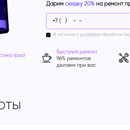
Дарим
скидку 20%
на ремонт п
Я согласен с
условиями
обработки пе
Быстрый ремонт
стика Ipad
96% ремонтов
делаем при вас
оты