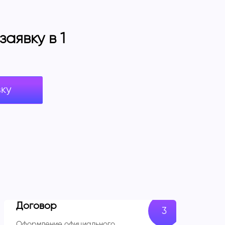
аявку в 1
вку
Договор
Оформление официального