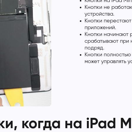
Кнопки на iPad Min
Кнопки не работа
устройства.
Кнопки перестают 
приложений.
Кнопки начинают р
срабатывают при 
подряд.
Кнопки полностью 
может управлять у
и, когда на iPad M