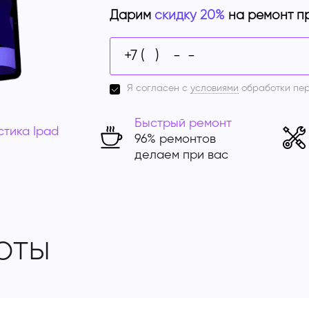
Дарим
скидку 20%
на ремонт п
Я согласен с
условиями
обработки пе
Быстрый ремонт
стика Ipad
96% ремонтов
делаем при вас
оты