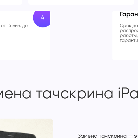
Гаран
от 15 мин. до
Срок до
распрос
работы,
гаранти
ена тачскрина iPad
Замена тачскрина — э