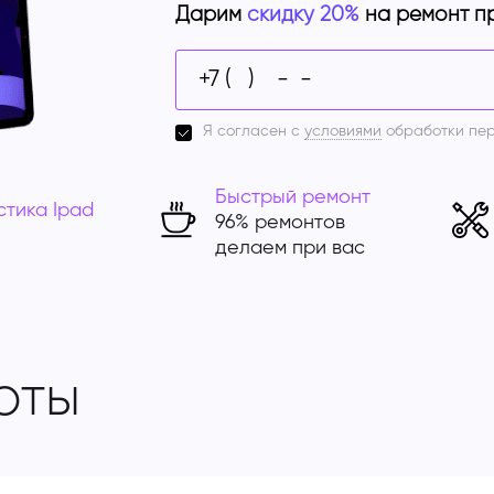
Дарим
скидку 20%
на ремонт п
Я согласен с
условиями
обработки пе
Быстрый ремонт
стика Ipad
96% ремонтов
делаем при вас
оты