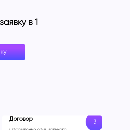
аявку в 1
вку
Договор
Оформление официального