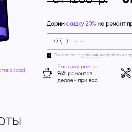
Дарим
скидку 20%
на ремонт п
Я согласен с
условиями
обработки пе
Быстрый ремонт
стика Ipad
96% ремонтов
делаем при вас
оты