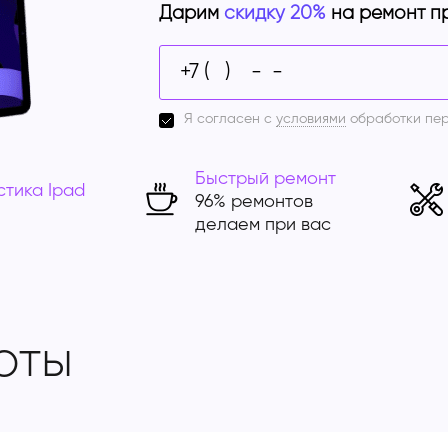
Дарим
скидку 20%
на ремонт п
Я согласен с
условиями
обработки пе
Быстрый ремонт
стика Ipad
96% ремонтов
делаем при вас
оты