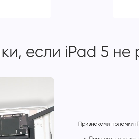
и, если iPad 5 не
Признаками поломки i
Планшет не включ