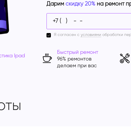
Дарим
скидку 20%
на ремонт п
Я согласен с
условиями
обработки пе
Быстрый ремонт
стика Ipad
96% ремонтов
делаем при вас
оты