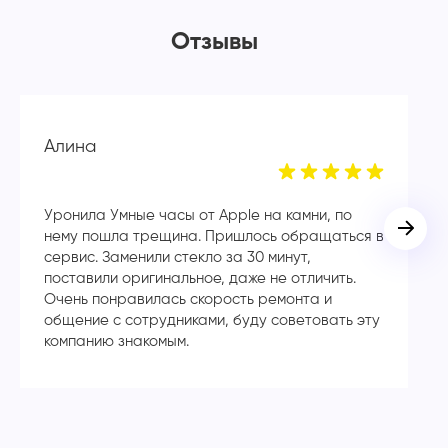
Отзывы
Алина
Н
Уронила Умные часы от Apple на камни, по
Ст
нему пошла трещина. Пришлось обращаться в
по
сервис. Заменили стекло за 30 минут,
П
поставили оригинальное, даже не отличить.
ко
Очень понравилась скорость ремонта и
Зд
общение с сотрудниками, буду советовать эту
р
компанию знакомым.
пр