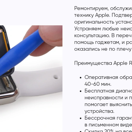
Ремонтируем, обслужи
технику Apple. Подтв
оригинальность устан
Устраняем любые неис
консультацию. В переч
помощь гаджетам, и р
оказались не по плечу
Преимущества Apple R
Оперативная обраб
40-60 мин.
Бесплатная диагно
неисправности и п
помогает выяснить
устройства.
Бессрочная гарант
в письменном виде
Скидка 20% на все