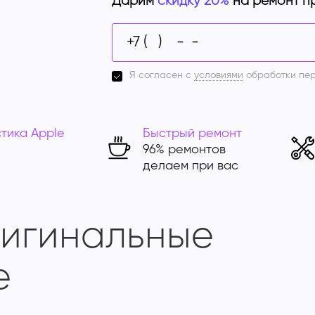
Дарим
скидку 20%
на ремонт п
Я согласен с
условиями
обработки пе
тика Apple
Быстрый ремонт
96% ремонтов
делаем при вас
ригинальные
e