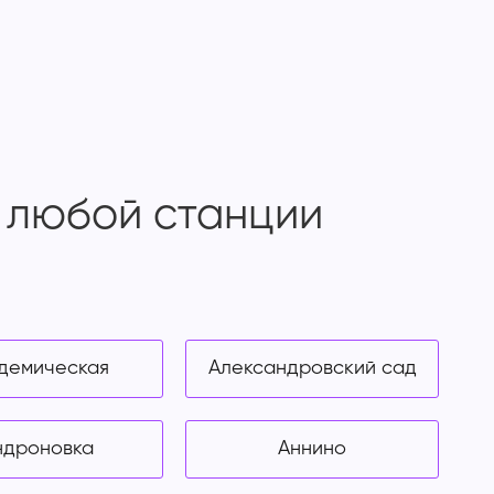
е любой станции
демическая
Александровский сад
ндроновка
Аннино