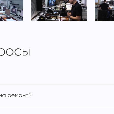
просы
на ремонт?