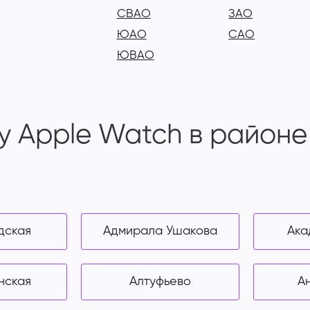
СВАО
ЗАО
ЮАО
САО
ЮВАО
у Apple Watch в район
дская
Адмирала Ушакова
Ака
нская
Алтуфьево
А