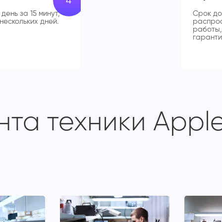
день за 15 минут,
Срок до
нескольких дней.
распрос
работы,
гаранти
та техники Apple