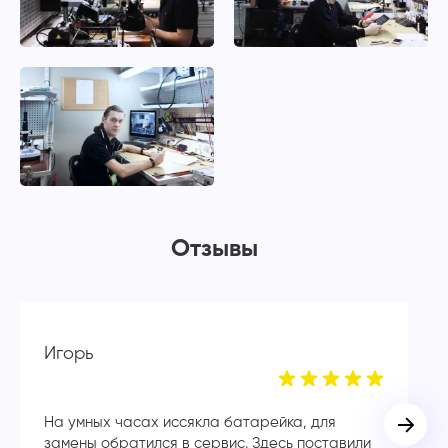
Отзывы
Игорь
А
На умных часах иссякла батарейка, для
Бл
замены обратился в сервис. Здесь поставили
мн