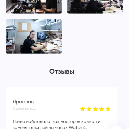
Отзывы
Ярослав
Д
6 дней назад
7 
Лично наблюдала, как мастер вскрывал и
По
заменял дисплей на часах Watch 4.
пе