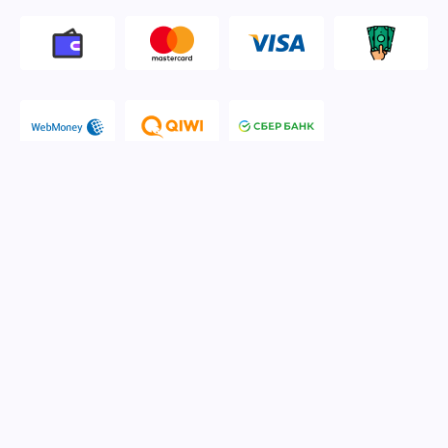
© 2006-2026 Apple Ros - сервисный центр Apple. Москва
Политика конфиденциальности и обработки персональных
данных
Наш сервисный центр Apple Ros предоставляет услуги по
ремонту и обслуживанию продукции компании Apple после
окончания гарантийного срока. Мы специализируемся на
ремонте устройств iPhone, iPod, iPad, Mac, iMac, iTunes,
MacBook, iOS, macOS, Apple Watch. Указанные торговые
марки являются зарегистрированными товарными знаками
компании Apple Inc. При использовании и копировании
нашего материала, пожалуйста, укажите ссылку на источник
- наш сайт.