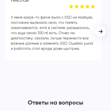
Николай
А
У меня какая-то фигня была с SSD на макбуке,
Сп
постоянно вылезало окно, что память
в
заканчивается, хотя в системе указывалось,
во
что еще около 100 гб есть. Отнес на
кл
диагностику, сказали, лучше перенести все
ча
важные данные и заменить SSD. Ошибка ушла
с
и работать стал вроде даже шустрее.
Ответы на вопросы