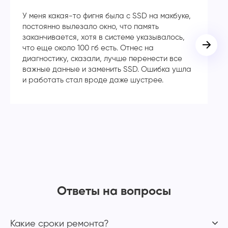
У меня какая-то фигня была с SSD на макбуке,
Сп
постоянно вылезало окно, что память
в
заканчивается, хотя в системе указывалось,
во
что еще около 100 гб есть. Отнес на
кл
диагностику, сказали, лучше перенести все
ча
важные данные и заменить SSD. Ошибка ушла
с
и работать стал вроде даже шустрее.
Ответы на вопросы
Какие сроки ремонта?