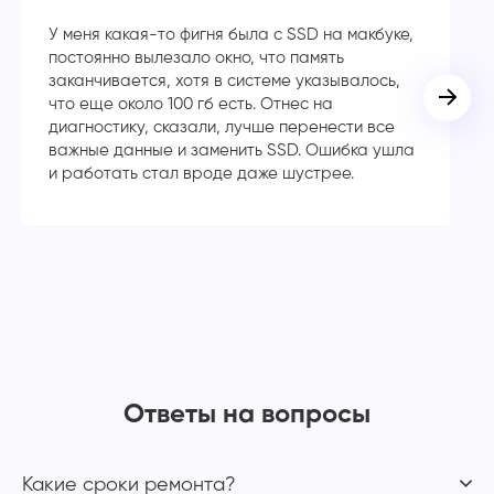
У меня какая-то фигня была с SSD на макбуке,
Сп
постоянно вылезало окно, что память
в
заканчивается, хотя в системе указывалось,
во
что еще около 100 гб есть. Отнес на
кл
диагностику, сказали, лучше перенести все
ча
важные данные и заменить SSD. Ошибка ушла
с
и работать стал вроде даже шустрее.
Ответы на вопросы
Какие сроки ремонта?