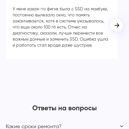
У меня какая-то фигня была с SSD на макбуке,
Сп
постоянно вылезало окно, что память
в
заканчивается, хотя в системе указывалось,
во
что еще около 100 гб есть. Отнес на
кл
диагностику, сказали, лучше перенести все
ча
важные данные и заменить SSD. Ошибка ушла
с
и работать стал вроде даже шустрее.
Ответы на вопросы
Какие сроки ремонта?