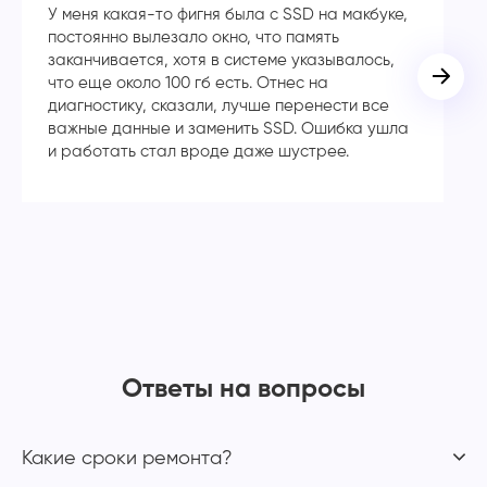
У меня какая-то фигня была с SSD на макбуке,
Сп
постоянно вылезало окно, что память
в
заканчивается, хотя в системе указывалось,
во
что еще около 100 гб есть. Отнес на
кл
диагностику, сказали, лучше перенести все
ча
важные данные и заменить SSD. Ошибка ушла
с
и работать стал вроде даже шустрее.
Ответы на вопросы
Какие сроки ремонта?