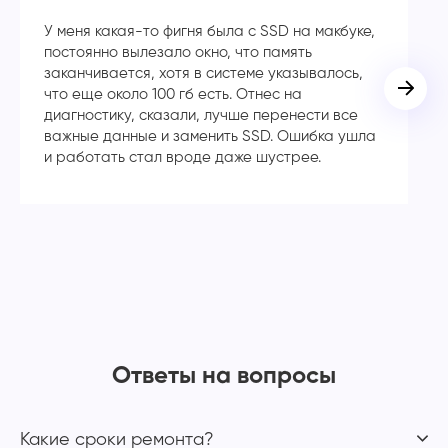
У меня какая-то фигня была с SSD на макбуке,
Сп
постоянно вылезало окно, что память
в
заканчивается, хотя в системе указывалось,
во
что еще около 100 гб есть. Отнес на
кл
диагностику, сказали, лучше перенести все
ча
важные данные и заменить SSD. Ошибка ушла
с
и работать стал вроде даже шустрее.
Ответы на вопросы
Какие сроки ремонта?