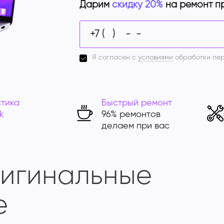
Дарим
скидку 20%
на ремонт п
Я согласен с
условиями
обработки пе
тика
Быстрый ремонт
k
96% ремонтов
делаем при вас
ригинальные
e