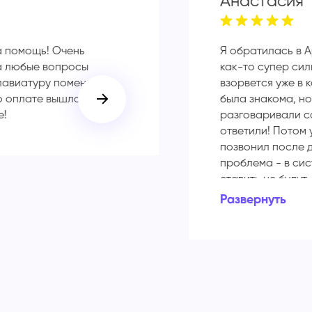
Анастасия
а помощь! Очень
Я обратилась в A
а любые вопросы
как-то супер сил
лавиатуру поменяли в
взорвется уже в 
о оплате вышло всего
была знакома, но
е!
разговаривали с
ответили! Потом 
позвонил после д
проблема - в си
ставить не будут
старую, которая 
Развернуть
обрадовалась, п
мне в копеечку. 
экономите деньги