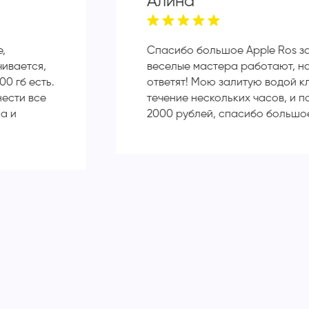
Алина
е,
Спасибо большое Apple Ros з
чивается,
веселые мастера работают, н
00 гб есть.
ответят! Мою залитую водой к
нести все
течение нескольких часов, и п
а и
2000 рублей, спасибо большо