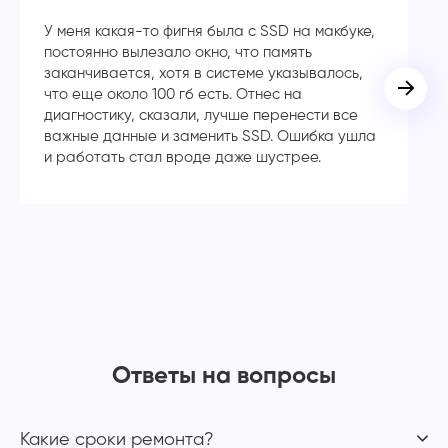
У меня какая-то фигня была с SSD на макбуке,
Сп
постоянно вылезало окно, что память
в
заканчивается, хотя в системе указывалось,
во
что еще около 100 гб есть. Отнес на
кл
диагностику, сказали, лучше перенести все
ча
важные данные и заменить SSD. Ошибка ушла
с
и работать стал вроде даже шустрее.
Ответы на вопросы
Какие сроки ремонта?