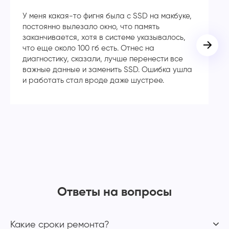
У меня какая-то фигня была с SSD на макбуке,
Сп
постоянно вылезало окно, что память
в
заканчивается, хотя в системе указывалось,
во
что еще около 100 гб есть. Отнес на
кл
диагностику, сказали, лучше перенести все
ча
важные данные и заменить SSD. Ошибка ушла
с
и работать стал вроде даже шустрее.
Ответы на вопросы
Какие сроки ремонта?