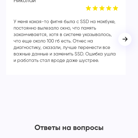
Николай
А
У меня какая-то фигня была с SSD на макбуке,
Сп
постоянно вылезало окно, что память
в
заканчивается, хотя в системе указывалось,
во
что еще около 100 гб есть. Отнес на
кл
диагностику, сказали, лучше перенести все
ча
важные данные и заменить SSD. Ошибка ушла
с
и работать стал вроде даже шустрее.
Ответы на вопросы