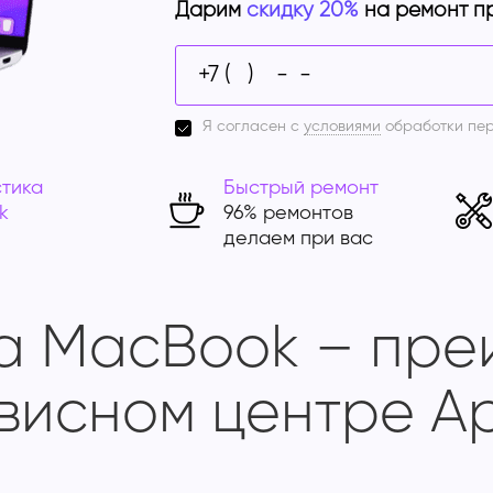
Дарим
скидку 20%
на ремонт п
Я согласен с
условиями
обработки пе
тика
Быстрый ремонт
k
96% ремонтов
делаем при вас
а MacBook – пре
висном центре Ap