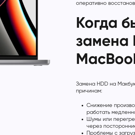
оперативно восстанов
Когда б
замена
MacBoo
Замена HDD на Макбук
причинам:
Снижение произво
работать медленно
Шумы или перегре
через посторонние
Проблемы с загруз