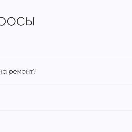
просы
на ремонт?