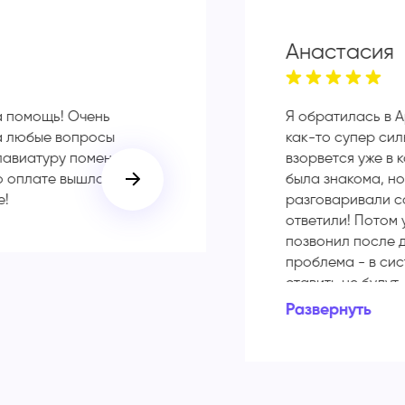
Анастасия
а помощь! Очень
Я обратилась в A
а любые вопросы
как-то супер сил
лавиатуру поменяли в
взорвется уже в 
о оплате вышло всего
была знакома, но
е!
разговаривали с
ответили! Потом 
позвонил после д
проблема - в си
ставить не будут
старую, которая 
Развернуть
обрадовалась, п
мне в копеечку. 
экономите деньги