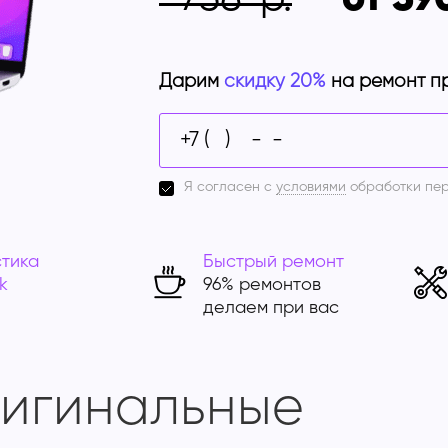
Дарим
скидку 20%
на ремонт п
Я согласен с
условиями
обработки пе
тика
Быстрый ремонт
k
96% ремонтов
делаем при вас
ригинальные