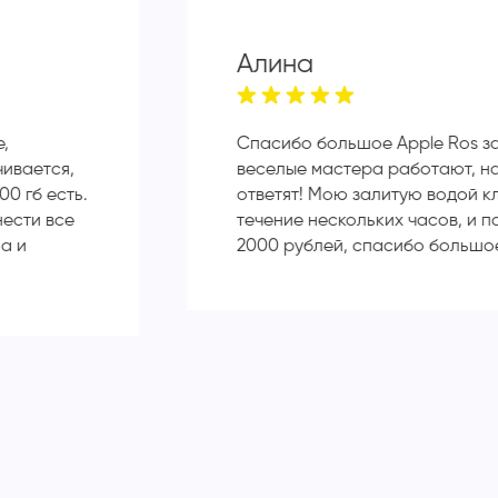
Алина
е,
Спасибо большое Apple Ros з
чивается,
веселые мастера работают, н
00 гб есть.
ответят! Мою залитую водой к
нести все
течение нескольких часов, и п
а и
2000 рублей, спасибо большо