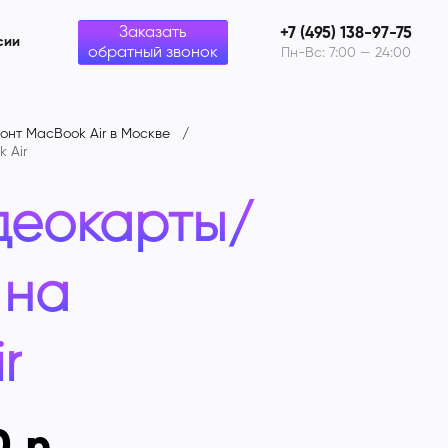
Заказать
+7 (495) 138-97-75
сии
обратный звонок
Пн-Вс: 7:00 — 24:00
онт MacBook Air в Москве
 Air
деокарты/
 на
r
0