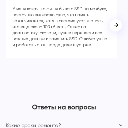
У меня какая-то фигня была с SSD на макбуке,
Сп
постоянно вылезало окно, что память
в
заканчивается, хотя в системе указывалось,
во
что еще около 100 гб есть. Отнес на
кл
диагностику, сказали, лучше перенести все
ча
важные данные и заменить SSD. Ошибка ушла
с
и работать стал вроде даже шустрее.
Ответы на вопросы
Какие сроки ремонта?