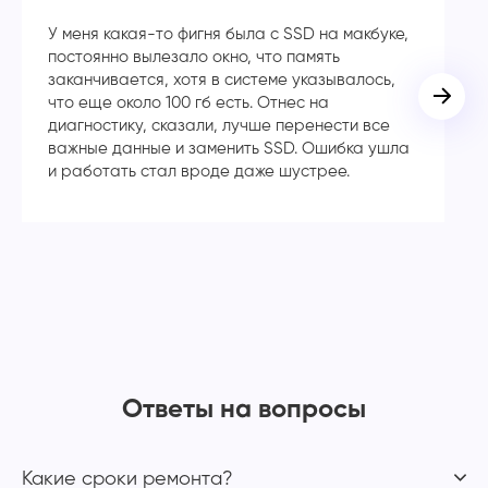
У меня какая-то фигня была с SSD на макбуке,
Сп
постоянно вылезало окно, что память
в
заканчивается, хотя в системе указывалось,
во
что еще около 100 гб есть. Отнес на
кл
диагностику, сказали, лучше перенести все
ча
важные данные и заменить SSD. Ошибка ушла
с
и работать стал вроде даже шустрее.
Ответы на вопросы
Какие сроки ремонта?