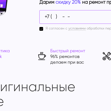
Дарим
скидку 20%
на ремонт п
Я согласен с
условиями
обработки пе
тика
Быстрый ремонт
k
96% ремонтов
делаем при вас
ригинальные
e