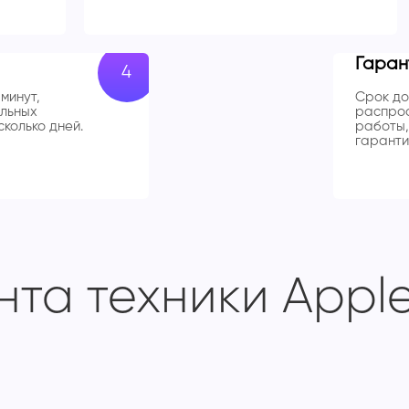
Гаран
минут,
Срок до
льных
распрос
колько дней.
работы,
гаранти
та техники Apple