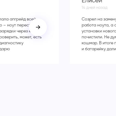
Елисей
14 дней назад
лала апгрейд всей
Созрел на замену
о – ноут перестал
работа ноута, а 
 зарядки через каждые
установки нового
оверить, может, есть
почистили. Не ду
 диагностику
кошмар. В итоге 
одарю
и батарейку дал