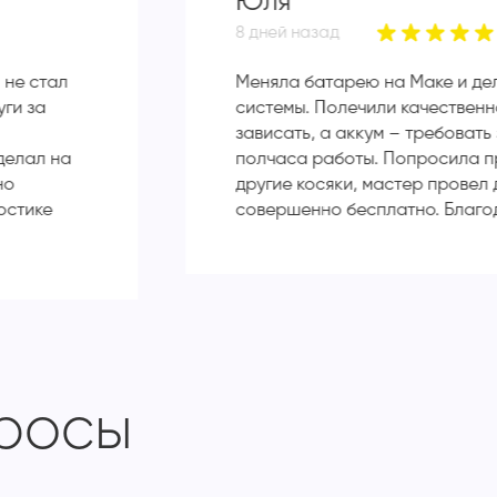
Юля
8 дней назад
 не стал
Меняла батарею на Маке и де
уги за
системы. Полечили качественн
зависать, а аккум – требовать
делал на
полчаса работы. Попросила пр
но
другие косяки, мастер провел
остике
совершенно бесплатно. Благ
просы