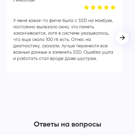
У меня какая-то фигня была с SSD на макбуке,
Сп
постоянно вылезало окно, что память
в
заканчивается, хотя в системе указывалось,
во
что еще около 100 гб есть. Отнес на
кл
диагностику, сказали, лучше перенести все
ча
важные данные и заменить SSD. Ошибка ушла
с
и работать стал вроде даже шустрее.
Ответы на вопросы