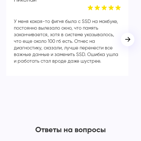
У меня какая-то фигня была с SSD на макбуке,
Сп
постоянно вылезало окно, что память
в
заканчивается, хотя в системе указывалось,
во
что еще около 100 гб есть. Отнес на
кл
диагностику, сказали, лучше перенести все
ча
важные данные и заменить SSD. Ошибка ушла
с
и работать стал вроде даже шустрее.
Ответы на вопросы