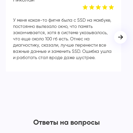
У меня какая-то фигня была с SSD на макбуке,
Сп
постоянно вылезало окно, что память
в
заканчивается, хотя в системе указывалось,
во
что еще около 100 гб есть. Отнес на
кл
диагностику, сказали, лучше перенести все
ча
важные данные и заменить SSD. Ошибка ушла
с
и работать стал вроде даже шустрее.
Ответы на вопросы