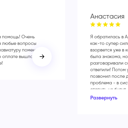
Анастасия
а помощь! Очень
Я обратилась в A
а любые вопросы
как-то супер сил
лавиатуру поменяли в
взорвется уже в 
о оплате вышло всего
была знакома, но
е!
разговаривали с
ответили! Потом 
позвонил после д
проблема - в си
ставить не будут
старую, которая 
Развернуть
обрадовалась, п
мне в копеечку. 
экономите деньги