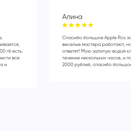
Алина
е,
Спасибо большое Apple Ros з
чивается,
веселые мастера работают, н
00 гб есть.
ответят! Мою залитую водой к
нести все
течение нескольких часов, и п
а и
2000 рублей, спасибо большо