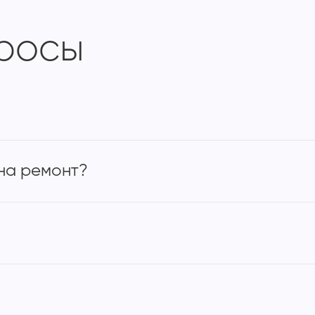
просы
на ремонт?