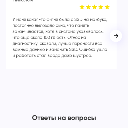
У меня какая-то фигня была с SSD на макбуке,
Сп
постоянно вылезало окно, что память
в
заканчивается, хотя в системе указывалось,
во
что еще около 100 гб есть. Отнес на
кл
диагностику, сказали, лучше перенести все
ча
важные данные и заменить SSD. Ошибка ушла
с
и работать стал вроде даже шустрее.
Ответы на вопросы