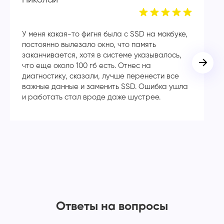
У меня какая-то фигня была с SSD на макбуке,
Сп
постоянно вылезало окно, что память
в
заканчивается, хотя в системе указывалось,
во
что еще около 100 гб есть. Отнес на
кл
диагностику, сказали, лучше перенести все
ча
важные данные и заменить SSD. Ошибка ушла
с
и работать стал вроде даже шустрее.
Ответы на вопросы