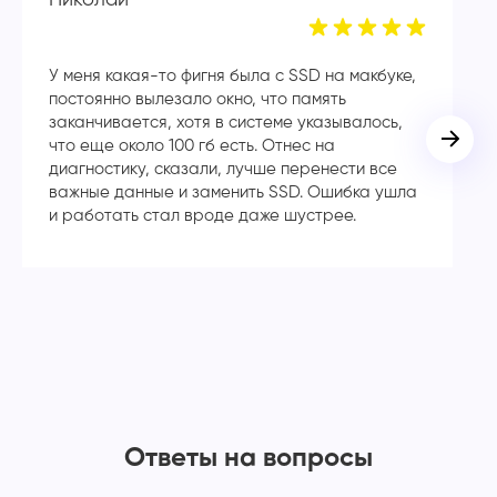
У меня какая-то фигня была с SSD на макбуке,
Сп
постоянно вылезало окно, что память
в
заканчивается, хотя в системе указывалось,
во
что еще около 100 гб есть. Отнес на
кл
диагностику, сказали, лучше перенести все
ча
важные данные и заменить SSD. Ошибка ушла
с
и работать стал вроде даже шустрее.
Ответы на вопросы