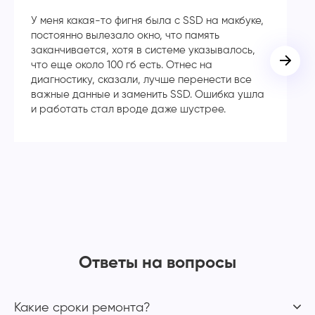
У меня какая-то фигня была с SSD на макбуке,
Сп
постоянно вылезало окно, что память
в
заканчивается, хотя в системе указывалось,
во
что еще около 100 гб есть. Отнес на
кл
диагностику, сказали, лучше перенести все
ча
важные данные и заменить SSD. Ошибка ушла
с
и работать стал вроде даже шустрее.
Ответы на вопросы
Какие сроки ремонта?