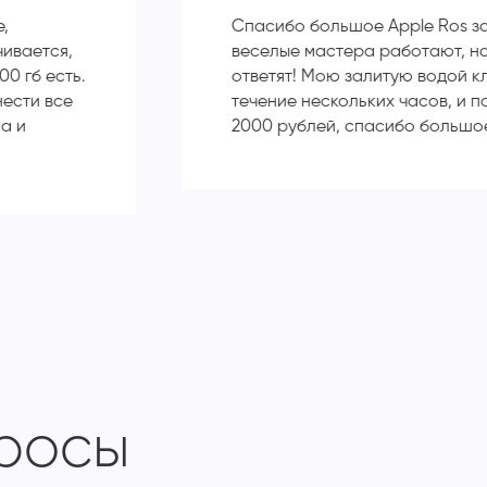
е,
Спасибо большое Apple Ros з
чивается,
веселые мастера работают, н
00 гб есть.
ответят! Мою залитую водой к
нести все
течение нескольких часов, и п
а и
2000 рублей, спасибо большо
просы