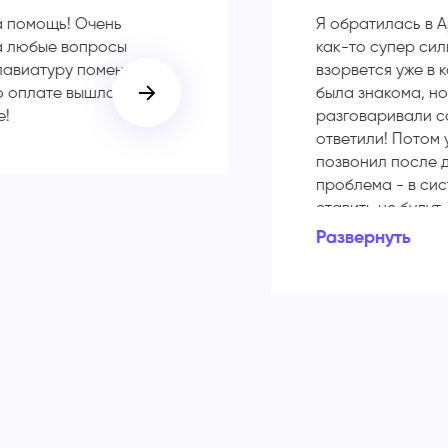
а помощь! Очень
Я обратилась в A
а любые вопросы
как-то супер сил
лавиатуру поменяли в
взорвется уже в 
о оплате вышло всего
была знакома, но
е!
разговаривали с
ответили! Потом 
позвонил после д
проблема - в си
ставить не будут
старую, которая 
Развернуть
обрадовалась, п
мне в копеечку. 
экономите деньги