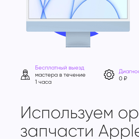
Бесплатный выезд
Диагно
мастера в течение
0 ₽
1 часа
Используем о
запчасти Appl