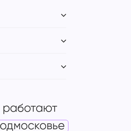
 работают
одмосковье