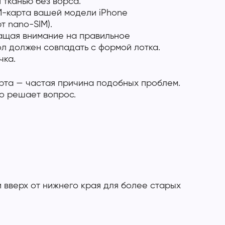
 тканью без ворса.
IM-карта вашей модели iPhone
т nano-SIM).
ращая внимание на правильное
л должен совпадать с формой лотка.
чка.
рта — частая причина подобных проблем.
то решает вопрос.
и вверх от нижнего края для более старых