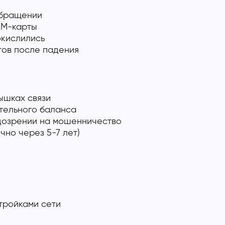
обращении
SIM-карты
окислились
тов после падения
ышках связи
ательного баланса
дозрении на мошенничество
чно через 5-7 лет)
тройками сети