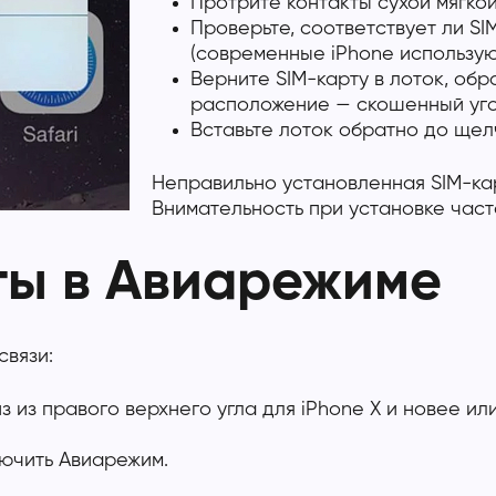
Протрите контакты сухой мягкой
Проверьте, соответствует ли S
(современные iPhone использую
Верните SIM-карту в лоток, об
расположение — скошенный уго
Вставьте лоток обратно до щел
Неправильно установленная SIM-ка
Внимательность при установке час
ты в Авиарежиме
связи:
з из правого верхнего угла для iPhone X и новее ил
лючить Авиарежим.